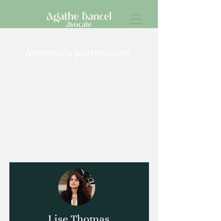
Avocat(e)s partenaires
Les avocat(e)s ne peuvent pas
maîtriser tous les domaines du
droit, loin de là !
C’est la raison pour laquelle je
m’entoure de professionnel(le)s
susceptibles de vous
accompagner sur d’autres
domaines.
Lise Thomas